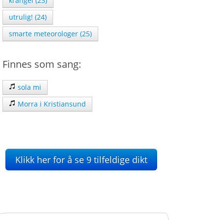
krangel (23)
utrulig! (24)
smarte meteorologer (25)
Finnes som sang:
sola mi
Morra i Kristiansund
Klikk her for å se 9 tilfeldige dikt