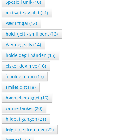
Spesiell unik (10)
motsatte av blid (11)
Vær litt gal (12)
hold kjeft - smil pent (13)
Vær deg selv (14)
holde deg i hånden (15)
elsker deg mye (16)
å holde munn (17)
smilet ditt (18)
høna eller egget (19)
varme tanker (20)
bildet i gangen (21)
følg dine drømmer (22)