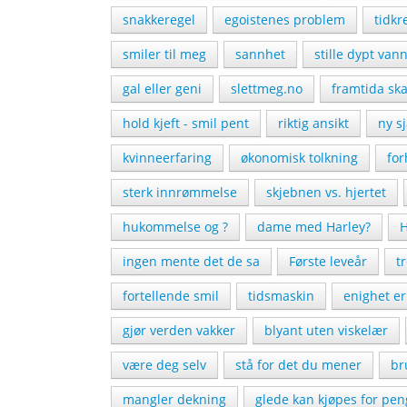
snakkeregel
egoistenes problem
tidk
smiler til meg
sannhet
stille dypt van
gal eller geni
slettmeg.no
framtida ska
hold kjeft - smil pent
riktig ansikt
ny s
kvinneerfaring
økonomisk tolkning
for
sterk innrømmelse
skjebnen vs. hjertet
hukommelse og ?
dame med Harley?
H
ingen mente det de sa
Første leveår
t
fortellende smil
tidsmaskin
enighet er
gjør verden vakker
blyant uten viskelær
være deg selv
stå for det du mener
br
mangler dekning
glede kan kjøpes for pen