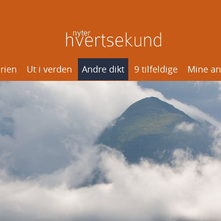
rien
Ut i verden
Andre dikt
9 tilfeldige
Mine an