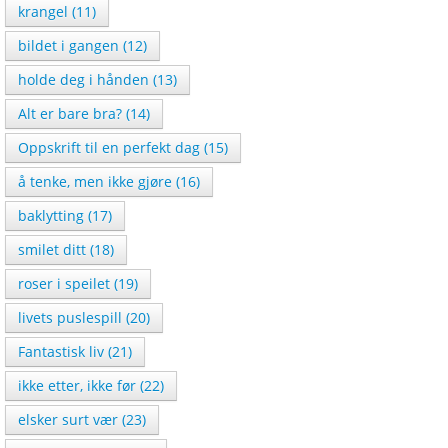
krangel (11)
bildet i gangen (12)
holde deg i hånden (13)
Alt er bare bra? (14)
Oppskrift til en perfekt dag (15)
å tenke, men ikke gjøre (16)
baklytting (17)
smilet ditt (18)
roser i speilet (19)
livets puslespill (20)
Fantastisk liv (21)
ikke etter, ikke før (22)
elsker surt vær (23)