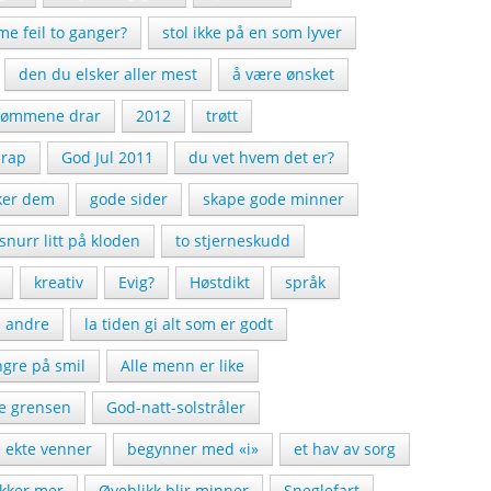
e feil to ganger?
stol ikke på en som lyver
den du elsker aller mest
å være ønsket
rømmene drar
2012
trøtt
rap
God Jul 2011
du vet hvem det er?
iker dem
gode sider
skape gode minner
snurr litt på kloden
to stjerneskudd
kreativ
Evig?
Høstdikt
språk
e andre
la tiden gi alt som er godt
ngre på smil
Alle menn er like
se grensen
God-natt-solstråler
 ekte venner
begynner med «i»
et hav av sorg
kker mer
Øyeblikk blir minner
Sneglefart