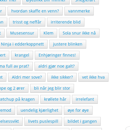
er
hvordan skaffe en venn?
vannmerke
nn
trisst og neffår
irriterende blid
t
Musesensur
Klem
Sola snur ikke nå
Ninja i edderkoppnett
justere blinken
ert
krangel
Enhjøringer finnes!
a full av prat?
aldri gjør noe galt?
mt
Aldri mer sove?
ikke sikker?
vet ikke hva
mpe og 2 ører
bli når jeg blir stor
ketchup på kragen
krøllete hår
irrelefant
vemod
uendelig kjærlighet
øye for øye
lsessvikt
livets puslespill
bildet i gangen