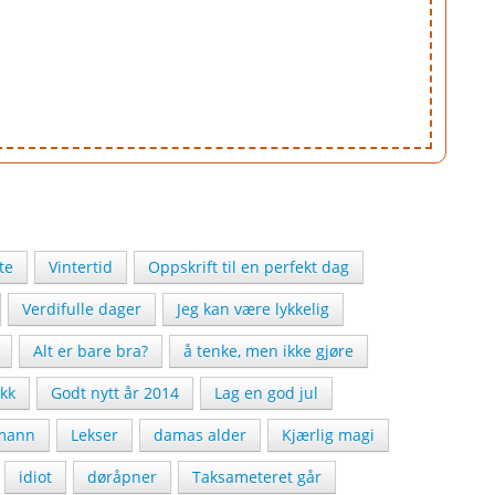
te
Vintertid
Oppskrift til en perfekt dag
Verdifulle dager
Jeg kan være lykkelig
Alt er bare bra?
å tenke, men ikke gjøre
ikk
Godt nytt år 2014
Lag en god jul
mann
Lekser
damas alder
Kjærlig magi
idiot
døråpner
Taksameteret går