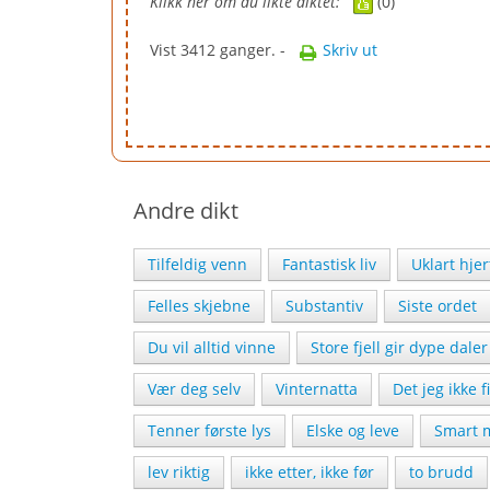
Klikk her om du likte diktet:
(0)
Vist 3412 ganger. -
Skriv ut
Andre dikt
Tilfeldig venn
Fantastisk liv
Uklart hjer
Felles skjebne
Substantiv
Siste ordet
Du vil alltid vinne
Store fjell gir dype daler
Vær deg selv
Vinternatta
Det jeg ikke f
Tenner første lys
Elske og leve
Smart 
lev riktig
ikke etter, ikke før
to brudd