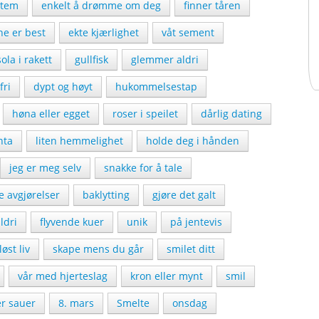
stem
enkelt å drømme om deg
finner tåren
ne er best
ekte kjærlighet
våt sement
 sola i rakett
gullfisk
glemmer aldri
fri
dypt og høyt
hukommelsestap
høna eller egget
roser i speilet
dårlig dating
nta
liten hemmelighet
holde deg i hånden
jeg er meg selv
snakke for å tale
ge avgjørelser
baklytting
gjøre det galt
ldri
flyvende kuer
unik
på jentevis
øst liv
skape mens du går
smilet ditt
vår med hjerteslag
kron eller mynt
smil
er sauer
8. mars
Smelte
onsdag