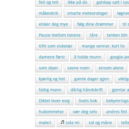
feit og teit
ikke på do
galskap satt i sy
måkeskrik
smarte meteorologer
løgne
elsker deg mye
følg dine drømmer
til
Pause mellom tonene
tåre
tanken blir 
tillit som viskelær
mange venner, kort liv
damene først
å holde munn
google-je
som skyer
savne noen
ensom alene
kjærlig og het
gamle dager igjen
vikti
fattig mann
dårlig håndskrift
gjentar a
Diktet lever evig
livets bok
bekymringsl
hukommelse
vær deg selv
andres feil
maleri
sola mi
sol og måne
tell