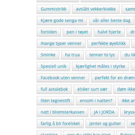
Gummistrikk
avslått vekkerklokke
samm
Kjære gode senga mi
vår aller beste dag
fortiden
pen i tøyet
halvt hjerte
d
mange typer venner
perfekte øyeblikk
Sminke
ha trua
tenner to lys
du l
Spesiell unik
kjærlighet måles i styrke
Facebook uten venner
perfekt for en drøm
full avtalebok
elsker surt vær
døm ikk
liten tegnestift
ensom i natten?
ikke a
natt i blomsterkassen
JA i JORDA
krys
farlig å bli forelsket
jenter og gutter
se
slanking
noe du aldri har gjort
Baksna