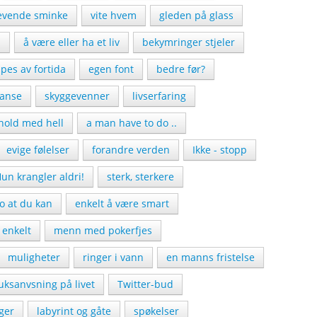
revende sminke
vite hvem
gleden på glass
n
å være eller ha et liv
bekymringer stjeler
pes av fortida
egen font
bedre før?
janse
skyggevenner
livserfaring
hold med hell
a man have to do ..
evige følelser
forandre verden
Ikke - stopp
un krangler aldri!
sterk, sterkere
ro at du kan
enkelt å være smart
 enkelt
menn med pokerfjes
muligheter
ringer i vann
en manns fristelse
uksanvsning på livet
Twitter-bud
ger
labyrint og gåte
spøkelser