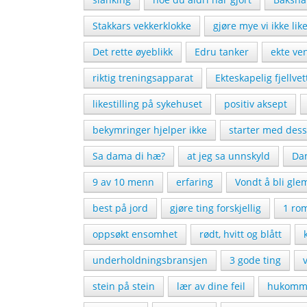
Stakkars vekkerklokke
gjøre mye vi ikke lik
Det rette øyeblikk
Edru tanker
ekte ve
riktig treningsapparat
Ekteskapelig fjellvet
likestilling på sykehuset
positiv aksept
bekymringer hjelper ikke
starter med dess
Sa dama di hæ?
at jeg sa unnskyld
Dam
9 av 10 menn
erfaring
Vondt å bli gle
best på jord
gjøre ting forskjellig
1 ro
oppsøkt ensomhet
rødt, hvitt og blått
underholdningsbransjen
3 gode ting
stein på stein
lær av dine feil
hukomme