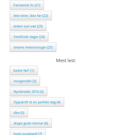
Fantastisk liv (21)
ikke etter, ikke før (22)
elsker surt vær (23)
Verdifulle dager (24)
smarte meteorologer (25)
Mest lest:
bedre før? (1)
morgendikt (2)
Nyttårsdikt 2010 (3)
Oppskrift til en perfekt dag (4)
tåre (5)
skape gode minner (6)
livets puslespill (7)