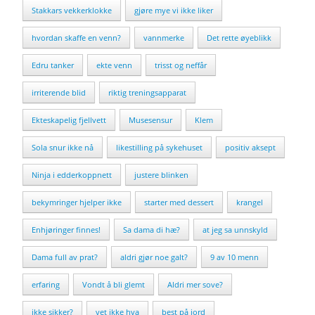
Stakkars vekkerklokke
gjøre mye vi ikke liker
hvordan skaffe en venn?
vannmerke
Det rette øyeblikk
Edru tanker
ekte venn
trisst og neffår
irriterende blid
riktig treningsapparat
Ekteskapelig fjellvett
Musesensur
Klem
Sola snur ikke nå
likestilling på sykehuset
positiv aksept
Ninja i edderkoppnett
justere blinken
bekymringer hjelper ikke
starter med dessert
krangel
Enhjøringer finnes!
Sa dama di hæ?
at jeg sa unnskyld
Dama full av prat?
aldri gjør noe galt?
9 av 10 menn
erfaring
Vondt å bli glemt
Aldri mer sove?
ikke sikker?
vet ikke hva
best på jord