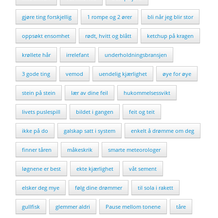
gjøre ting forskjellig
1 rompe og 2 ører
bli når jeg blir stor
oppsøkt ensomhet
rødt, hvitt og blått
ketchup på kragen
krøllete hår
irrelefant
underholdningsbransjen
3 gode ting
vemod
uendelig kjærlighet
øye for øye
stein på stein
lær av dine feil
hukommelsessvikt
livets puslespill
bildet i gangen
feit og teit
ikke på do
galskap satt i system
enkelt å drømme om deg
finner tåren
måkeskrik
smarte meteorologer
løgnene er best
ekte kjærlighet
våt sement
elsker deg mye
følg dine drømmer
til sola i rakett
gullfisk
glemmer aldri
Pause mellom tonene
tåre