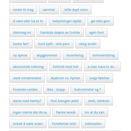
smiler til meg
sannhet
stille dypt vann
å være eller ha et liv
bekymringer stjeler
gal eller geni
slettmeg.no
framtida skapes av fortida
egen font
bedre før?
hold kjeft - smil pent
riktig ansikt
ny sjanse
skyggevenner
livserfaring
kvinneerfaring
økonomisk tolkning
forhold med hell
a man have to do ..
sterk innrømmelse
skjebnen vs. hjertet
evige følelser
forandre verden
Ikke - stopp
hukommelse og ?
dame med Harley?
Hun krangler aldri!
sterk, sterkere
ingen mente det de sa
Første leveår
tro at du kan
enkelt å være smart
fortellende smil
tidsmaskin