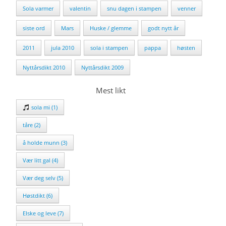
Sola varmer
valentin
snu dagen i stampen
venner
siste ord
Mars
Huske / glemme
godt nytt år
2011
jula 2010
sola i stampen
pappa
høsten
Nyttårsdikt 2010
Nyttårsdikt 2009
Mest likt
sola mi (1)
tåre (2)
å holde munn (3)
Vær litt gal (4)
Vær deg selv (5)
Høstdikt (6)
Elske og leve (7)