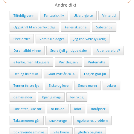
Andre dikt
Tilfeldig venn
Fantastisk liv
Uklart hjerte
Vintertid
Oppskrift til en perfekt dag
Felles skjebne
Substantiv
Siste ordet
Verdifulle dager
Jeg kan være lykkelig
Du vil alltid vinne
Store fjell gir dype daler
Alt er bare bra?
å tenke, men ikke gjøre
Vær deg selv
Vinternatta
Det jeg ikke fikk
Godt nytt år 2014
Lag en god jul
Tenner første lys
Elske og leve
Smart mann
Lekser
damas alder
Kjærlig magi
lev riktig
ikke etter, ikke før
to brudd
idiot
døråpner
Taksameteret går
snakkeregel
egoistenes problem
tidkrevende sminke
vite hvem
gleden på glass