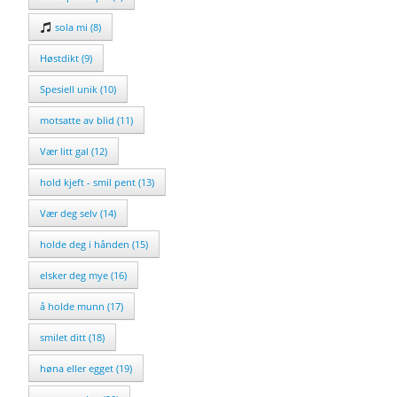
sola mi (8)
Høstdikt (9)
Spesiell unik (10)
motsatte av blid (11)
Vær litt gal (12)
hold kjeft - smil pent (13)
Vær deg selv (14)
holde deg i hånden (15)
elsker deg mye (16)
å holde munn (17)
smilet ditt (18)
høna eller egget (19)