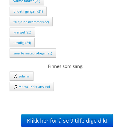
varme tanker (20)
bildet i gangen (21)
følg dine drømmer (22)
krangel (23)
utrulig! (24)
smarte meteorologer (25)
Finnes som sang:
sola mi
Morra i Kristiansund
Klikk her for å se 9 tilfeldige dikt