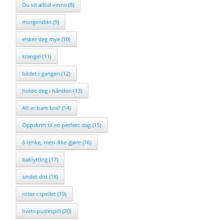
Du vil alltid vinne (8)
morgendikt (9)
elsker deg mye (10)
krangel (11)
bildet i gangen (12)
holde deg i hånden (13)
Alt er bare bra? (14)
Oppskrift til en perfekt dag (15)
å tenke, men ikke gjøre (16)
baklytting (17)
smilet ditt (18)
roser i speilet (19)
livets puslespill (20)