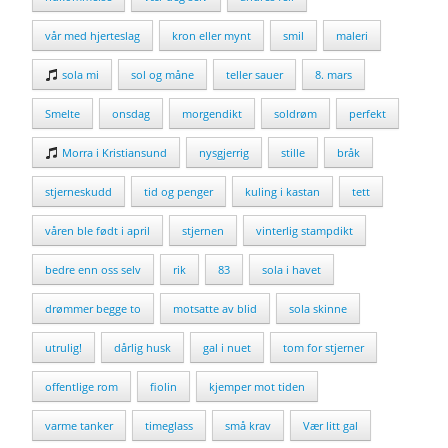
vår med hjerteslag
kron eller mynt
smil
maleri
sola mi
sol og måne
teller sauer
8. mars
Smelte
onsdag
morgendikt
soldrøm
perfekt
Morra i Kristiansund
nysgjerrig
stille
bråk
stjerneskudd
tid og penger
kuling i kastan
tett
våren ble født i april
stjernen
vinterlig stampdikt
bedre enn oss selv
rik
83
sola i havet
drømmer begge to
motsatte av blid
sola skinne
utrulig!
dårlig husk
gal i nuet
tom for stjerner
offentlige rom
fiolin
kjemper mot tiden
varme tanker
timeglass
små krav
Vær litt gal