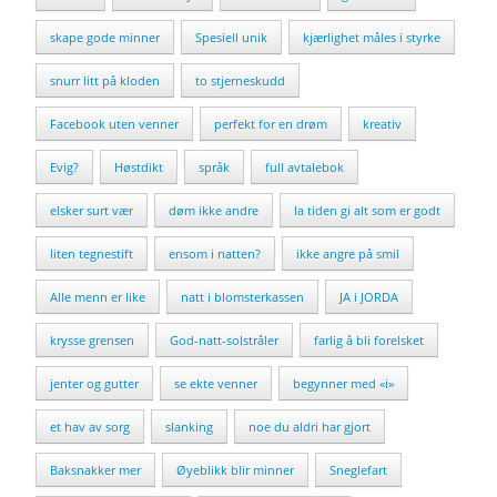
skape gode minner
Spesiell unik
kjærlighet måles i styrke
snurr litt på kloden
to stjerneskudd
Facebook uten venner
perfekt for en drøm
kreativ
Evig?
Høstdikt
språk
full avtalebok
elsker surt vær
døm ikke andre
la tiden gi alt som er godt
liten tegnestift
ensom i natten?
ikke angre på smil
Alle menn er like
natt i blomsterkassen
JA i JORDA
krysse grensen
God-natt-solstråler
farlig å bli forelsket
jenter og gutter
se ekte venner
begynner med «i»
et hav av sorg
slanking
noe du aldri har gjort
Baksnakker mer
Øyeblikk blir minner
Sneglefart