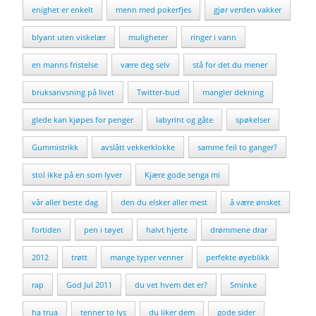
enighet er enkelt
menn med pokerfjes
gjør verden vakker
blyant uten viskelær
muligheter
ringer i vann
en manns fristelse
være deg selv
stå for det du mener
bruksanvsning på livet
Twitter-bud
mangler dekning
glede kan kjøpes for penger
labyrint og gåte
spøkelser
Gummistrikk
avslått vekkerklokke
samme feil to ganger?
stol ikke på en som lyver
Kjære gode senga mi
vår aller beste dag
den du elsker aller mest
å være ønsket
fortiden
pen i tøyet
halvt hjerte
drømmene drar
2012
trøtt
mange typer venner
perfekte øyeblikk
rap
God Jul 2011
du vet hvem det er?
Sminke
ha trua
tenner to lys
du liker dem
gode sider