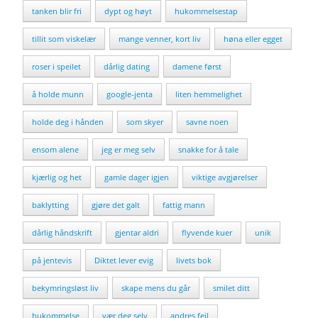
tanken blir fri
dypt og høyt
hukommelsestap
tillit som viskelær
mange venner, kort liv
høna eller egget
roser i speilet
dårlig dating
damene først
å holde munn
google-jenta
liten hemmelighet
holde deg i hånden
som skyer
savne noen
ensom alene
jeg er meg selv
snakke for å tale
kjærlig og het
gamle dager igjen
viktige avgjørelser
baklytting
gjøre det galt
fattig mann
dårlig håndskrift
gjentar aldri
flyvende kuer
unik
på jentevis
Diktet lever evig
livets bok
bekymringsløst liv
skape mens du går
smilet ditt
hukommelse
vær deg selv
andres feil