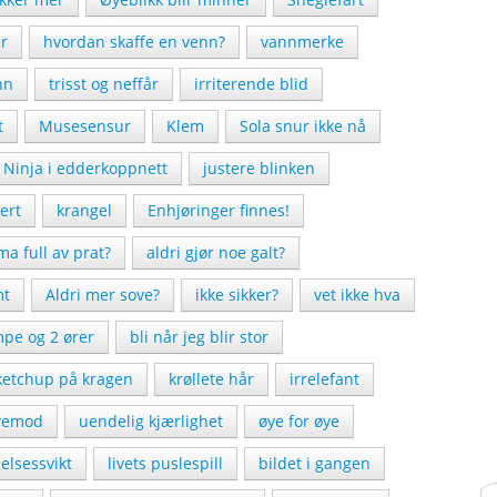
er
hvordan skaffe en venn?
vannmerke
nn
trisst og neffår
irriterende blid
t
Musesensur
Klem
Sola snur ikke nå
Ninja i edderkoppnett
justere blinken
ert
krangel
Enhjøringer finnes!
a full av prat?
aldri gjør noe galt?
mt
Aldri mer sove?
ikke sikker?
vet ikke hva
mpe og 2 ører
bli når jeg blir stor
ketchup på kragen
krøllete hår
irrelefant
vemod
uendelig kjærlighet
øye for øye
lsessvikt
livets puslespill
bildet i gangen