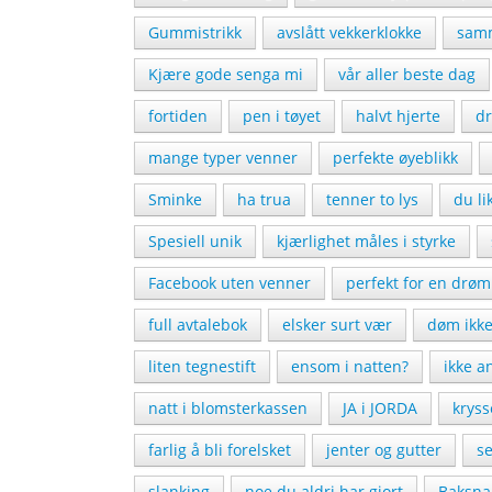
Gummistrikk
avslått vekkerklokke
samm
Kjære gode senga mi
vår aller beste dag
fortiden
pen i tøyet
halvt hjerte
d
mange typer venner
perfekte øyeblikk
Sminke
ha trua
tenner to lys
du l
Spesiell unik
kjærlighet måles i styrke
Facebook uten venner
perfekt for en drøm
full avtalebok
elsker surt vær
døm ikk
liten tegnestift
ensom i natten?
ikke a
natt i blomsterkassen
JA i JORDA
krys
farlig å bli forelsket
jenter og gutter
se
slanking
noe du aldri har gjort
Baksna