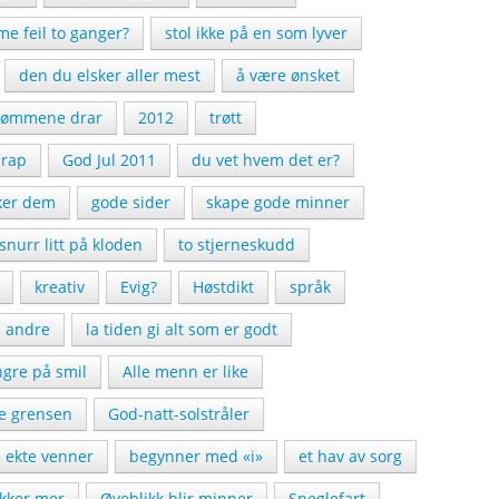
e feil to ganger?
stol ikke på en som lyver
den du elsker aller mest
å være ønsket
rømmene drar
2012
trøtt
rap
God Jul 2011
du vet hvem det er?
iker dem
gode sider
skape gode minner
snurr litt på kloden
to stjerneskudd
kreativ
Evig?
Høstdikt
språk
e andre
la tiden gi alt som er godt
ngre på smil
Alle menn er like
se grensen
God-natt-solstråler
 ekte venner
begynner med «i»
et hav av sorg
kker mer
Øyeblikk blir minner
Sneglefart