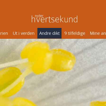
rien
Ut i verden
Andre dikt
9 tilfeldige
Mine an