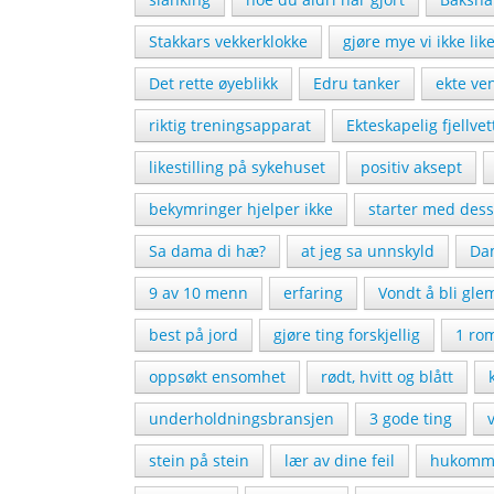
Stakkars vekkerklokke
gjøre mye vi ikke lik
Det rette øyeblikk
Edru tanker
ekte ve
riktig treningsapparat
Ekteskapelig fjellvet
likestilling på sykehuset
positiv aksept
bekymringer hjelper ikke
starter med dess
Sa dama di hæ?
at jeg sa unnskyld
Dam
9 av 10 menn
erfaring
Vondt å bli gle
best på jord
gjøre ting forskjellig
1 ro
oppsøkt ensomhet
rødt, hvitt og blått
underholdningsbransjen
3 gode ting
stein på stein
lær av dine feil
hukomme