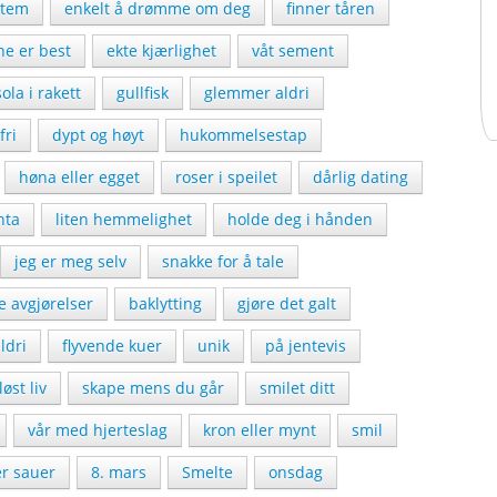
stem
enkelt å drømme om deg
finner tåren
ne er best
ekte kjærlighet
våt sement
 sola i rakett
gullfisk
glemmer aldri
fri
dypt og høyt
hukommelsestap
høna eller egget
roser i speilet
dårlig dating
nta
liten hemmelighet
holde deg i hånden
jeg er meg selv
snakke for å tale
ge avgjørelser
baklytting
gjøre det galt
ldri
flyvende kuer
unik
på jentevis
øst liv
skape mens du går
smilet ditt
vår med hjerteslag
kron eller mynt
smil
er sauer
8. mars
Smelte
onsdag