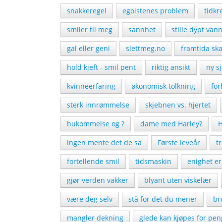
snakkeregel
egoistenes problem
tidk
smiler til meg
sannhet
stille dypt van
gal eller geni
slettmeg.no
framtida ska
hold kjeft - smil pent
riktig ansikt
ny s
kvinneerfaring
økonomisk tolkning
for
sterk innrømmelse
skjebnen vs. hjertet
hukommelse og ?
dame med Harley?
H
ingen mente det de sa
Første leveår
t
fortellende smil
tidsmaskin
enighet er
gjør verden vakker
blyant uten viskelær
være deg selv
stå for det du mener
br
mangler dekning
glede kan kjøpes for pen