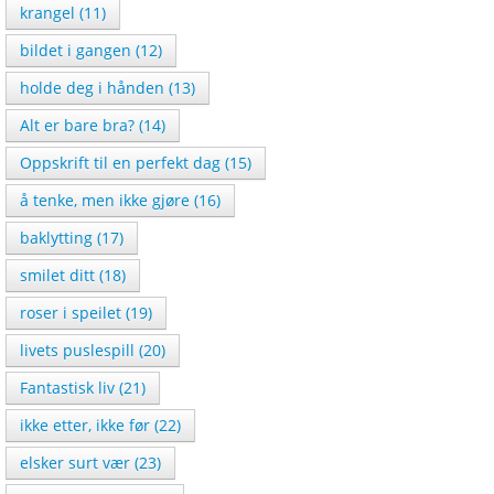
krangel (11)
bildet i gangen (12)
holde deg i hånden (13)
Alt er bare bra? (14)
Oppskrift til en perfekt dag (15)
å tenke, men ikke gjøre (16)
baklytting (17)
smilet ditt (18)
roser i speilet (19)
livets puslespill (20)
Fantastisk liv (21)
ikke etter, ikke før (22)
elsker surt vær (23)