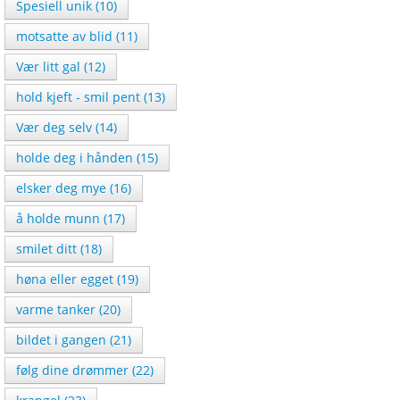
Spesiell unik (10)
motsatte av blid (11)
Vær litt gal (12)
hold kjeft - smil pent (13)
Vær deg selv (14)
holde deg i hånden (15)
elsker deg mye (16)
å holde munn (17)
smilet ditt (18)
høna eller egget (19)
varme tanker (20)
bildet i gangen (21)
følg dine drømmer (22)