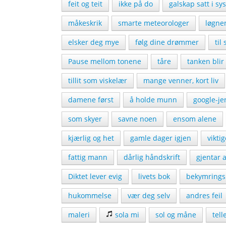
feit og teit
ikke på do
galskap satt i sy
måkeskrik
smarte meteorologer
løgne
elsker deg mye
følg dine drømmer
til
Pause mellom tonene
tåre
tanken blir 
tillit som viskelær
mange venner, kort liv
damene først
å holde munn
google-je
som skyer
savne noen
ensom alene
kjærlig og het
gamle dager igjen
vikti
fattig mann
dårlig håndskrift
gjentar a
Diktet lever evig
livets bok
bekymringsl
hukommelse
vær deg selv
andres feil
maleri
sola mi
sol og måne
tell