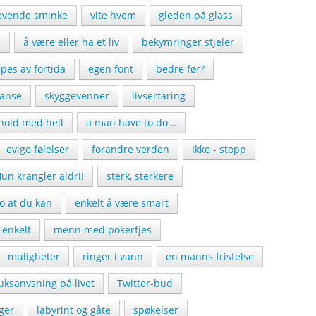
revende sminke
vite hvem
gleden på glass
n
å være eller ha et liv
bekymringer stjeler
pes av fortida
egen font
bedre før?
janse
skyggevenner
livserfaring
hold med hell
a man have to do ..
evige følelser
forandre verden
Ikke - stopp
un krangler aldri!
sterk, sterkere
ro at du kan
enkelt å være smart
 enkelt
menn med pokerfjes
muligheter
ringer i vann
en manns fristelse
uksanvsning på livet
Twitter-bud
ger
labyrint og gåte
spøkelser