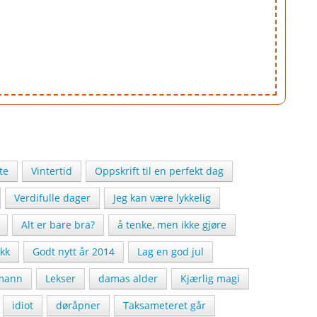
te
Vintertid
Oppskrift til en perfekt dag
Verdifulle dager
Jeg kan være lykkelig
Alt er bare bra?
å tenke, men ikke gjøre
ikk
Godt nytt år 2014
Lag en god jul
mann
Lekser
damas alder
Kjærlig magi
idiot
døråpner
Taksameteret går