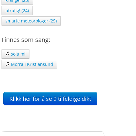
krangel (23)
utrulig! (24)
smarte meteorologer (25)
Finnes som sang:
sola mi
Morra i Kristiansund
Klikk her for å se 9 tilfeldige dikt