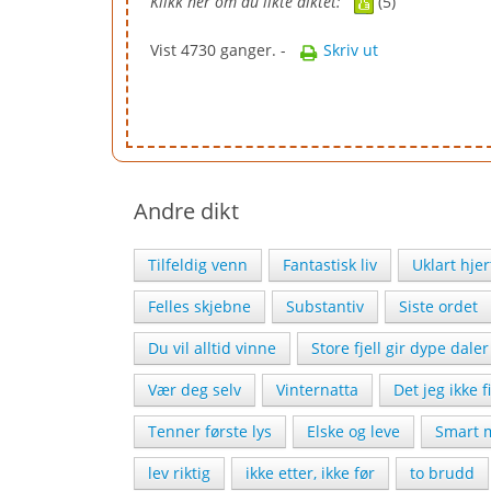
Klikk her om du likte diktet:
(5)
Vist 4730 ganger. -
Skriv ut
Andre dikt
Tilfeldig venn
Fantastisk liv
Uklart hjer
Felles skjebne
Substantiv
Siste ordet
Du vil alltid vinne
Store fjell gir dype daler
Vær deg selv
Vinternatta
Det jeg ikke f
Tenner første lys
Elske og leve
Smart 
lev riktig
ikke etter, ikke før
to brudd