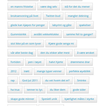
en manns fristelse
være deg selv
stå for det du mener
bruksanvsning på livet
Twitter-bud
mangler dekning
glede kan kjøpes for penger
labyrint og gåte
spøkelser
Gummistrikk
avslått vekkerklokke
samme feil to ganger?
stol ikke på en som lyver
Kjære gode senga mi
vår aller beste dag
den du elsker aller mest
å være ønsket
fortiden
pen i tøyet
halvt hjerte
drømmene drar
2012
trøtt
mange typer venner
perfekte øyeblikk
rap
God Jul 2011
du vet hvem det er?
Sminke
ha trua
tenner to lys
du liker dem
gode sider
skape gode minner
Spesiell unik
kjærlighet måles i styrke