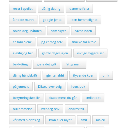
roser i speilet
dårlig dating
damene først
å holde munn
google-jenta
liten hemmelighet
holde deg i hånden
som skyer
savne noen
ensom alene
jeg er meg selv
snakke for å tale
kjærlig og het
gamle dager igjen
viktige avgjørelser
baklytting
gjøre det galt
fattig mann
dårlig håndskrift
gjentar aldri
flyvende kuer
unik
på jentevis
Diktet lever evig
livets bok
bekymringsløst liv
skape mens du går
smilet ditt
hukommelse
vær deg selv
andres feil
vår med hjerteslag
kron eller mynt
smil
maleri