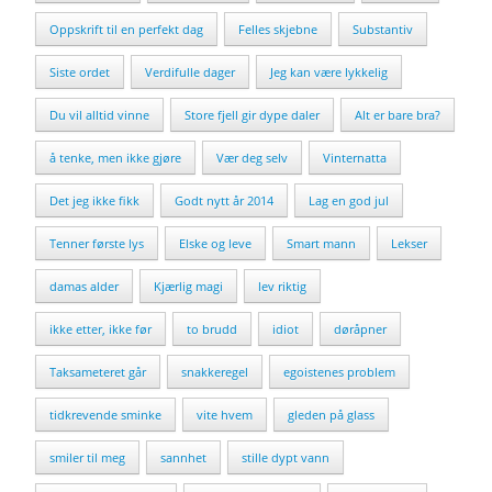
Oppskrift til en perfekt dag
Felles skjebne
Substantiv
Siste ordet
Verdifulle dager
Jeg kan være lykkelig
Du vil alltid vinne
Store fjell gir dype daler
Alt er bare bra?
å tenke, men ikke gjøre
Vær deg selv
Vinternatta
Det jeg ikke fikk
Godt nytt år 2014
Lag en god jul
Tenner første lys
Elske og leve
Smart mann
Lekser
damas alder
Kjærlig magi
lev riktig
ikke etter, ikke før
to brudd
idiot
døråpner
Taksameteret går
snakkeregel
egoistenes problem
tidkrevende sminke
vite hvem
gleden på glass
smiler til meg
sannhet
stille dypt vann