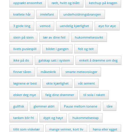
oppsøkt ensomhet
rødt, hvitt og blått
ketchup på kragen
krøllete hår
irrelefant
underholdningsbransjen
3 gode ting
vemod
uendelig kjærlighet
øye for øye
stein på stein
lær av dine feil
hukommelsessvikt
livets puslespill
bildet i gangen
feit og teit
ikke på do
galskap satt i system
enkelt å drømme om deg
finner tåren
måkeskrik
smarte meteorologer
løgnene er best
ekte kjærlighet
våt sement
elsker deg mye
følg dine drømmer
til sola i rakett
gullfisk
glemmer aldri
Pause mellom tonene
tåre
tanken blir fri
dypt og høyt
hukommelsestap
tillit som viskelær
mange venner, kort liv
høna eller egget