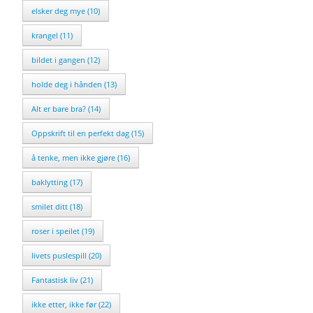
elsker deg mye (10)
krangel (11)
bildet i gangen (12)
holde deg i hånden (13)
Alt er bare bra? (14)
Oppskrift til en perfekt dag (15)
å tenke, men ikke gjøre (16)
baklytting (17)
smilet ditt (18)
roser i speilet (19)
livets puslespill (20)
Fantastisk liv (21)
ikke etter, ikke før (22)