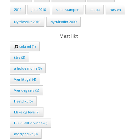
2011
jula 2010
sola i stampen
pappa
høsten
Nyttårsdikt 2010
Nyttårsdikt 2009
Mest likt
sola mi (1)
tåre (2)
å holde munn (3)
Vær litt gal (4)
Vær deg selv (5)
Høstdikt (6)
Elske og leve (7)
Du vil alltid vinne (8)
morgendikt (9)