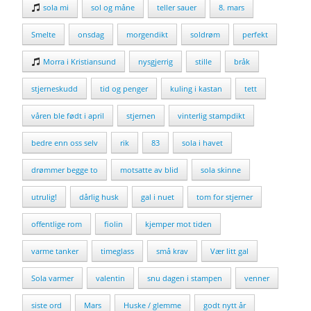
sola mi
sol og måne
teller sauer
8. mars
Smelte
onsdag
morgendikt
soldrøm
perfekt
Morra i Kristiansund
nysgjerrig
stille
bråk
stjerneskudd
tid og penger
kuling i kastan
tett
våren ble født i april
stjernen
vinterlig stampdikt
bedre enn oss selv
rik
83
sola i havet
drømmer begge to
motsatte av blid
sola skinne
utrulig!
dårlig husk
gal i nuet
tom for stjerner
offentlige rom
fiolin
kjemper mot tiden
varme tanker
timeglass
små krav
Vær litt gal
Sola varmer
valentin
snu dagen i stampen
venner
siste ord
Mars
Huske / glemme
godt nytt år