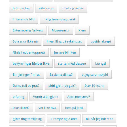
Edru tanker
ekte venn
trisst og neffår
irriterende blid
riktig treningsapparat
Ekteskapelig fjellvett
Musesensur
Klem
Sola snur ikke nå
likestilling på sykehuset
positiv aksept
Ninja i edderkoppnett
justere blinken
bekymringer hjelper ikke
starter med dessert
krangel
Enhjøringer finnes!
Sa dama di hæ?
at jeg sa unnskyld
Dama full av prat?
aldri gjør noe galt?
9 av 10 menn
erfaring
Vondt å bli glemt
Aldri mer sove?
ikke sikker?
vet ikke hva
best på jord
gjøre ting forskjellig
1 rompe og 2 ører
bli når jeg blir stor