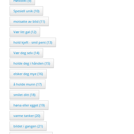
Høstdikt (9)
Spesiell unik (10)
motsatte av blid (11)
Vær litt gal (12)
hold kjeft - smil pent (13)
Vær deg selv (14)
holde deg i hånden (15)
elsker deg mye (16)
å holde munn (17)
smilet ditt (18)
høna eller egget (19)
varme tanker (20)
bildet i gangen (21)