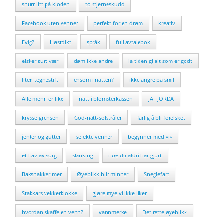
snurr litt på kloden
to stjerneskudd
Facebook uten venner
perfekt for en drøm
kreativ
Evig?
Høstdikt
språk
full avtalebok
elsker surt vær
døm ikke andre
la tiden gi alt som er godt
liten tegnestift
ensom i natten?
ikke angre på smil
Alle menn er like
natt i blomsterkassen
JA i JORDA
krysse grensen
God-natt-solstråler
farlig å bli forelsket
jenter og gutter
se ekte venner
begynner med «i»
et hav av sorg
slanking
noe du aldri har gjort
Baksnakker mer
Øyeblikk blir minner
Sneglefart
Stakkars vekkerklokke
gjøre mye vi ikke liker
hvordan skaffe en venn?
vannmerke
Det rette øyeblikk