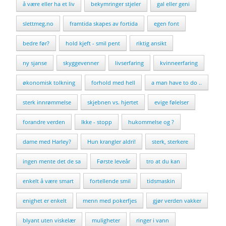
å være eller ha et liv
bekymringer stjeler
gal eller geni
slettmeg.no
framtida skapes av fortida
egen font
bedre før?
hold kjeft - smil pent
riktig ansikt
ny sjanse
skyggevenner
livserfaring
kvinneerfaring
økonomisk tolkning
forhold med hell
a man have to do ..
sterk innrømmelse
skjebnen vs. hjertet
evige følelser
forandre verden
Ikke - stopp
hukommelse og ?
dame med Harley?
Hun krangler aldri!
sterk, sterkere
ingen mente det de sa
Første leveår
tro at du kan
enkelt å være smart
fortellende smil
tidsmaskin
enighet er enkelt
menn med pokerfjes
gjør verden vakker
blyant uten viskelær
muligheter
ringer i vann